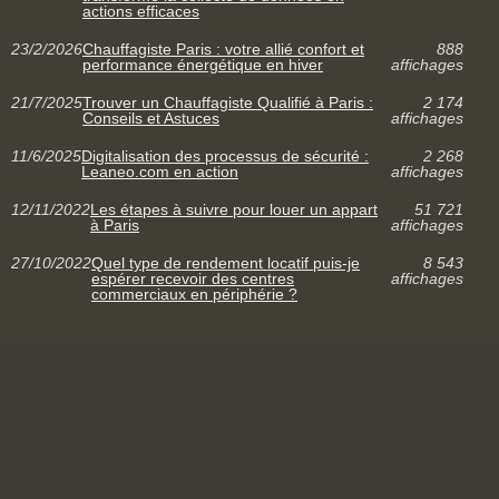
actions efficaces
23/2/2026
Chauffagiste Paris : votre allié confort et
888
performance énergétique en hiver
affichages
21/7/2025
Trouver un Chauffagiste Qualifié à Paris :
2 174
Conseils et Astuces
affichages
11/6/2025
Digitalisation des processus de sécurité :
2 268
Leaneo.com en action
affichages
12/11/2022
Les étapes à suivre pour louer un appart
51 721
à Paris
affichages
27/10/2022
Quel type de rendement locatif puis-je
8 543
espérer recevoir des centres
affichages
commerciaux en périphérie ?