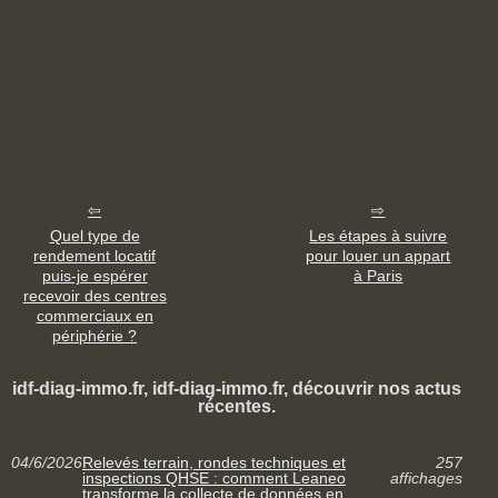
Quel type de
Les étapes à suivre
rendement locatif
pour louer un appart
puis-je espérer
à Paris
recevoir des centres
commerciaux en
périphérie ?
idf-diag-immo.fr, idf-diag-immo.fr, découvrir nos actus
récentes.
04/6/2026
Relevés terrain, rondes techniques et
257
inspections QHSE : comment Leaneo
affichages
transforme la collecte de données en