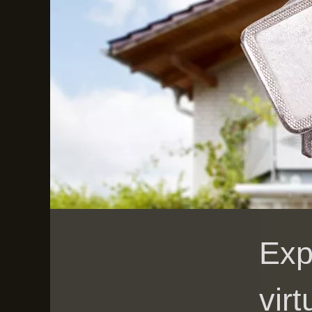
Exp
virt