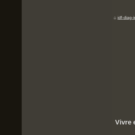
idf-diag-
Vivre 