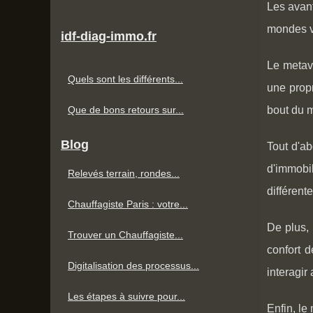
Les avant
mondes vi
idf-diag-immo.fr
Le metave
Quels sont les différents...
une propr
Que de bons retours sur...
bout du m
Blog
Tout d'ab
d'immobil
Relevés terrain, rondes...
différente
Chauffagiste Paris : votre...
De plus, 
Trouver un Chauffagiste...
confort d
Digitalisation des processus...
interagir
Les étapes à suivre pour...
Enfin, le