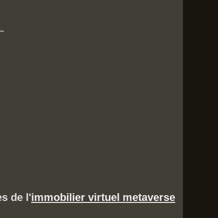
..
s de l'
immobilier virtuel metaverse