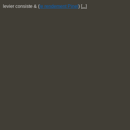
levier consiste & (
le rendement Pinel
) [
...
]