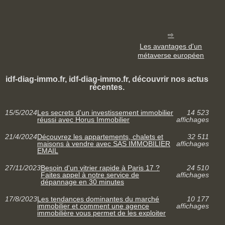
Les avantages d'un
métaverse européen
idf-diag-immo.fr, idf-diag-immo.fr, découvrir nos actus
récentes.
15/5/2024
Les secrets d'un investissement immobilier
14 523
réussi avec Horus Immobilier
affichages
21/4/2024
Découvrez les appartements, chalets et
32 511
maisons à vendre avec SAS IMMOBILIER
affichages
EMAIL
27/11/2023
Besoin d'un vitrier rapide à Paris 17 ?
24 510
Faites appel à notre service de
affichages
dépannage en 30 minutes
17/8/2023
Les tendances dominantes du marché
10 177
immobilier et comment une agence
affichages
immobilière vous permet de les exploiter